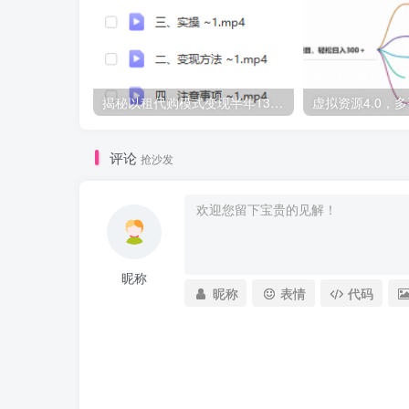
揭秘以租代购模式变现半年130W，纯绿色，胆大者看（仅揭秘）
评论
抢沙发
昵称
昵称
表情
代码