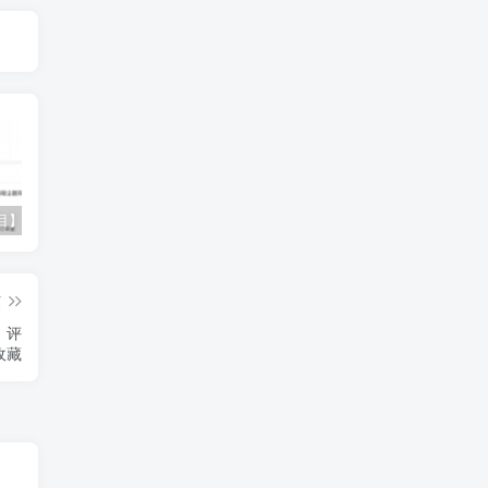
【蓝海项目】多多视频带货，纯搬运一个月搞了5w佣金，小白也能操作【揭秘】
最新借助热门资源悟空浏览器拉新玩法，日入300+，人人可做，每天1小时【揭秘】
魔兽永久60服打金搬砖，脚本全自动操作，单设备日入300+【揭秘】
篇
、评
收藏