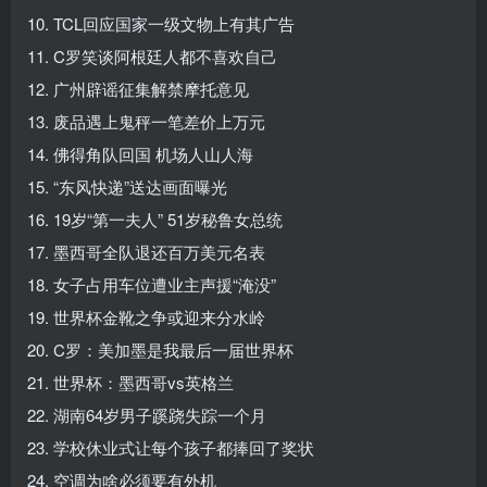
10. TCL回应国家一级文物上有其广告
11. C罗笑谈阿根廷人都不喜欢自己
12. 广州辟谣征集解禁摩托意见
13. 废品遇上鬼秤一笔差价上万元
14. 佛得角队回国 机场人山人海
15. “东风快递”送达画面曝光
16. 19岁“第一夫人” 51岁秘鲁女总统
17. 墨西哥全队退还百万美元名表
18. 女子占用车位遭业主声援“淹没”
19. 世界杯金靴之争或迎来分水岭
20. C罗：美加墨是我最后一届世界杯
21. 世界杯：墨西哥vs英格兰
22. 湖南64岁男子蹊跷失踪一个月
23. 学校休业式让每个孩子都捧回了奖状
24. 空调为啥必须要有外机