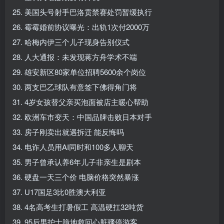
25. 美国头号射手巴洛贡禁赛处罚暂缓执行
26. 霉霉婚前协议曝光：出轨1次付2000万
27. 哈梅内伊三个儿子现身告别仪式
28. 人大通报：未发现蒋方舟学术不端
29. 雄安新区80家单位招聘5600余个岗位
30. 两支巴乙球队有意签下佛得角门将
31. 4岁女孩替父亲买泡面被店主暖心帮助
32. 欧洲车市变天：中国品牌击败日本对手
33. 房子刚卖出就遇拆迁 能反悔吗
34. 电诈人员用AI同时和100多人聊天
35. 男子曾承认养6年儿子非亲生是剧本
36. 硬盘一天三个价 电脑价格突然暴涨
37. U17国足3比0胜澳大利亚
38. 4名高考生打暑假工 高温硬扛32吨货
39. 95后男护士跪地救回心脏骤停游客