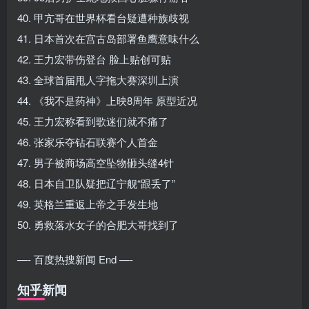
40. 甲亢哥在世界杯看台疑遭种族歧视
41. 日本首次在宫古岛部署鱼鹰意味什么
42. 王力宏带伤登台 脸上贴创可贴
43. 全球首届甩人字拖大赛深圳上演
44. 《我不是药神》上映8周年 原型近况
45. 王力宏称看到歌迷们就不痛了
46. 张家乐夺钻石联赛个人首金
47. 男子被商场高空坠物砸头缝4针
48. 日本自卫队疑把辽宁舰“跟丢了”
49. 英格兰重返上帝之手发生地
50. 勇救落水女子的合肥大哥找到了
—- 百度热搜新闻 End —-
知乎新闻