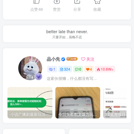
点赞
69
赞赏
分享
收藏
better late than never.
只要开始，虽晚不迟
品小先
关注
1
324
0
4
10.6W+
这家伙很懒，什么都没有写...
小说广播剧最新玩法，多种变现方式轻轻松松日入500＋【揭秘】
今日头条图文爆力玩法,AI自动生成文案，当天见收益，轻松日入500+