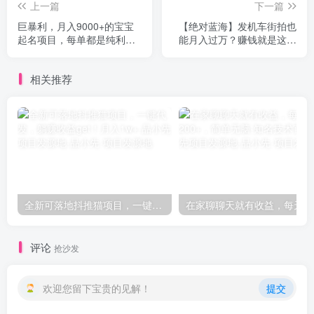
上一篇
下一篇
巨暴利，月入9000+的宝宝
【绝对蓝海】发机车街拍也
起名项目，每单都是纯利
能月入过万？赚钱就是这么
润，零基础都能躺赚【附软
简单！手把手教程他来了
件+视频教程】
（人人必做）【揭秘】
相关推荐
全新可落地抖推猫项目，一键代发，躺赚收益get！月入1w+-品小先项目发源地
评论
抢沙发
欢迎您留下宝贵的见解！
提交