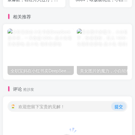
合0基础小白
部手机即可上手【揭秘】
相关推荐
全职宝妈在小红书卖DeepSeek提示词，一天收益1200+-品小先项目发源地
美女
评论
抢沙发
欢迎您留下宝贵的见解！
提交