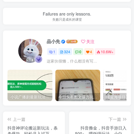
Failures are only lessons.
失败只是成长的课堂
品小先
关注
1
324
0
4
10.6W+
这家伙很懒，什么都没有写...
小说广播剧最新玩法，多种变现方式轻轻松松日入500＋【揭秘】
今日头条图文爆力玩法,AI自动生成文案，当天见收益，轻松日入500+
上一篇
下一篇
抖音神评论搬运新玩法，条
抖音撸金，抖音手游日入
条爆款，轻松月入过万，适
500+，喂饭级玩法，小白一