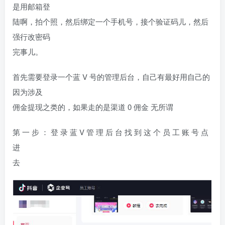
是用邮箱登
陆啊，拍个照，然后绑定一个手机号，接个验证码儿，然后
强行改密码
完事儿。
首先需要登录一个蓝
V
号的管理后台
，
自己有最好用自己的
因为涉及
佣金提现之类的，如果走的是渠道
0
佣金
无所谓
第 一 步 ： 登 录 蓝
V
管 理 后 台
找 到 这 个 员 工 账 号 点
进
去