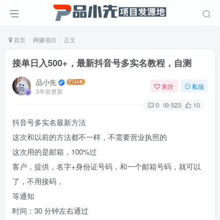
首页
网赚项目
正文
接单日入500+，最新抖音号多实名教程，自测
品小先
关注
私信
3年前更新
0
523
10
抖音号多实名最新方法
这次和以前的方法都不一样，不需要营业执照的
这次用的是邮箱，
100%
过
客户
，
提供
，
名字
+
身份证号码
，
和一个邮箱号码
，
就可以
了
，
不用接码
，
等通知
时间：
30
分钟左右通过