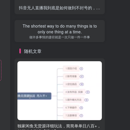
抖音无人直播我到底是如何做到不封号的，为什么你天天封号，我日入过千，一起来看
The shortest way to do many things is to
only one thing at a time.
做许多事情的捷径就是一次只做一件一件事
随机文章
独家闲鱼无货源详细玩法，简简单单日八百+，
最牛逼的