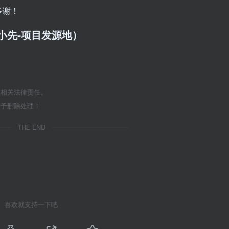
多谢！
/（品小先-项目发源地）
担相关法律责任。
给予删除处理！
THE END
喜欢就支持一下吧