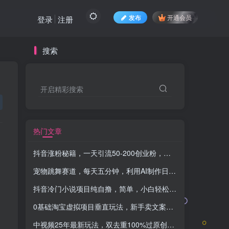
发布
开通会员
登录
注册
搜索
开启精彩搜索
热门文章
抖音涨粉秘籍，一天引流50-200创业粉，保姆级教程
-品小先
宠物跳舞赛道，每天五分钟，利用AI制作日入1000+
-品小先
抖音冷门小说项目纯自撸，简单，小白轻松上手轻松日入500+
0基础淘宝虚拟项目垂直玩法，新手卖文案资料，月入5000+
-
中视频25年最新玩法，双去重100%过原创，日入3000+一键多平台变现