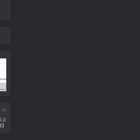
【蓝海项目】多多视频带货，纯搬运一个月搞了5w佣金，小白也能操作【揭秘】
最新借助热门资源悟空浏览器拉新玩法，日入300+，人人可做，每天1小时【揭秘】
魔兽永久60服打金搬砖，脚本全自动操作，单设备日入300+【揭秘】
篇
松上
秘】