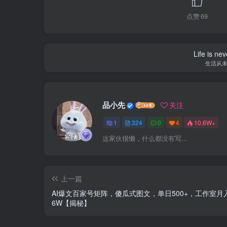
点赞
69
Life is nev
生活从
品小先
关注
1
324
0
4
10.6W+
这家伙很懒，什么都没有写...
上一篇
AI爆文百家号矩阵，傻瓜式图文，单日500+，工作室月
6W【揭秘】