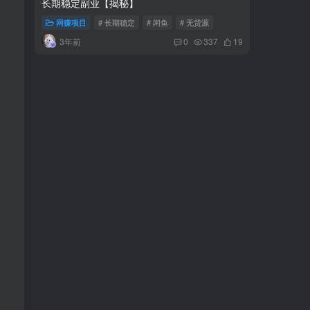
长期稳定副业【揭秘】
小先项目
网赚项目
# 长期稳定
# 闲鱼
# 无货源
网赚项
3年前
1年
0
337
19