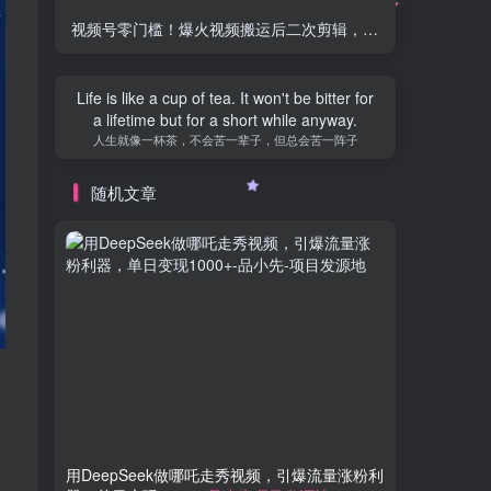
视频号零门槛！爆火视频搬运后二次剪辑，轻松达成日入 1000+
Life is like a cup of tea. It won't be bitter for
a lifetime but for a short while anyway.
人生就像一杯茶，不会苦一辈子，但总会苦一阵子
随机文章
用DeepSeek做哪吒走秀视频，引爆流量涨粉利
2024