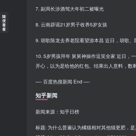
7. 副局长涉酒驾大年初二被曝光
随
便
8. 云南辟谣21岁男子收养5岁女孩
看
看
9. 胡歌陈龙去养老院看望游本昌 近日，胡
10. 5岁男孩拜年 舅舅神操作逗笑全家 近
开心，以为是给他的红包。结果出人意料，数
—- 百度热搜新闻 End —-
知乎新闻
新闻来源：知乎日榜
标题: 为什么普遍认为橘猫相对其他猫更肥，