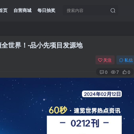
首页
自营商城
每日抽奖
读懂全世界！-品小先项目发源地
关注
私信
0
7
0