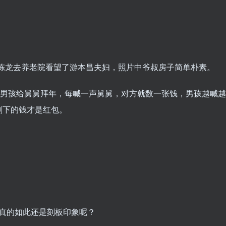
歌、陈龙去养老院看望了游本昌夫妇，照片中爷叔房子简单朴素。
日，一男孩给舅舅拜年，每喊一声舅舅，对方就数一张钱，男孩越喊越
剩下的钱才是红包。
是真的如此还是刻板印象呢？