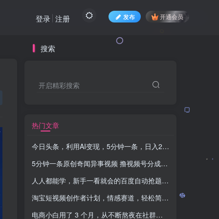
发布
开通会员
登录
注册
搜索
开启精彩搜索
热门文章
今日头条，利用AI变现，5分钟一条，日入2000+
-品小先项目
5分钟一条原创奇闻异事视频 撸视频号分成，小白也能日入500+
人人都能学，新手一看就会的百度自动抢题答题
-品小先项目
淘宝短视频创作者计划，情感赛道，轻松简单获取收益，手把手教学
电商小白用了 3 个月，从不断熬夜在社群中学习并去践行，到视频号跑通 0-1 月入 12W+