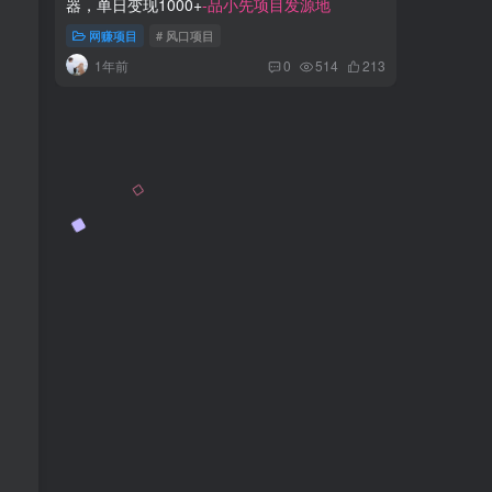
器，单日变现1000+
-品小先项目发源地
入300
地
网赚项目
# 风口项目
网赚项
1年前
2年
0
514
213