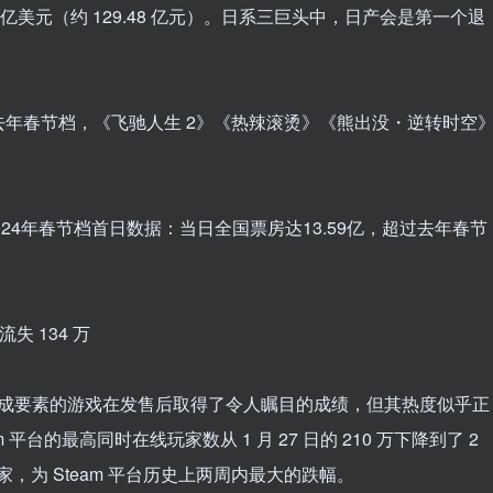
8 亿美元（约 129.48 亿元）。日系三巨头中，日产会是第一个退
亿：超过去年春节档，《飞驰人生 2》《热辣滚烫》《熊出没・逆转时空
024年春节档首日数据：当日全国票房达13.59亿，超过去年春节
失 134 万
养成要素的游戏在发售后取得了令人瞩目的成绩，但其热度似乎正
m 平台的最高同时在线玩家数从 1 月 27 日的 210 万下降到了 2
万玩家，为 Steam 平台历史上两周内最大的跌幅。