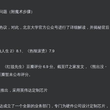
学问题（附魔术步骤）
友热议，对此，北京大学官方公众号进行了详细解读，并揭秘背后
人生 2》8.1、《热辣滚烫》7.9
分、《红毯先生》豆瓣评分 6.9 分。截至IT之家发文，《熊出没・
豆瓣暂未公布评分。
些时候推出，采用英伟达定制芯片
伟达成立了一个全新的业务部门，专门为硬件公司设计定制芯片，