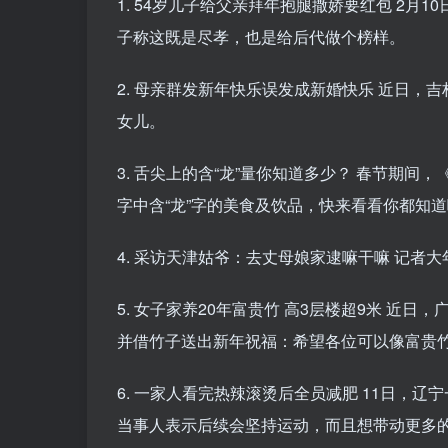
1. 54岁儿子给父亲拜年抱腿撒娇要红包 2月
子称这既是尽孝，也是给后代做个榜样。
2. 母亲群发新年快乐误发成新婚快乐 近日，吉
女儿。
3. 舌尖上的含“龙”量你知道多少？ 春节期间
字中含“龙”字的美食及饮品，快来看看你都知
4. 采访天津姑爷：去丈母娘家逮嘛干嘛 记者
5. 女子家养20年富贵竹 高3层楼超9米 近
并借竹子送出新年祝福：希望各位可以像富贵
6. 一家人看完热辣滚烫后全员减肥 11日，
当事人表示后续会坚持运动，而且想带动更多