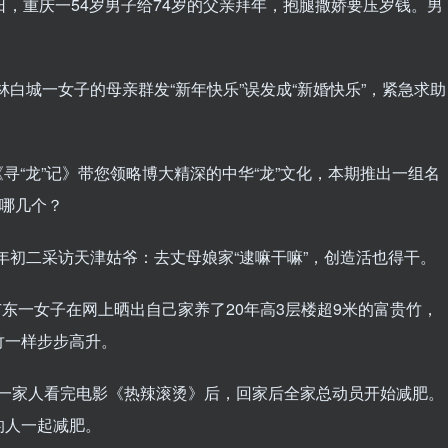
10日，重庆一54岁男子给74岁的父亲拜年，抱腿撒娇要压岁钱。男
林白城一女子的母亲群发“新年快乐”误发成“新婚快乐”，紧急求助
，《寻“龙”记》带您领略博大精深的中华“龙”文化，本期推出一组名
道哪几个？
大年初二采访天津姑爷：去丈母娘家“逮嘛干嘛”，创造活也得干。
日，广东一女子在网上晒出自己家养了20年高3层楼超9米的富贵竹，
竹一样步步高升。
辽宁一家人看完电影《热辣滚烫》后，回家后全家总动员开始减肥。
的人一起减肥。