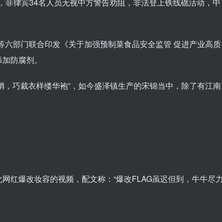
21日，菲律宾34名人员无视中方警告劝阻，非法登上铁线礁活动，中
部等六部门联合印发《关于加强预制菜食品安全监管 促进产业高质
添加防腐剂。
一幅绡，巧裁衣样缕华袍”，如今盛泽镇生产的宋锦当中，除了有江南
己化网红爆改妆容的视频，配文称：“爆改FLAG虽迟但到，牛牛尽