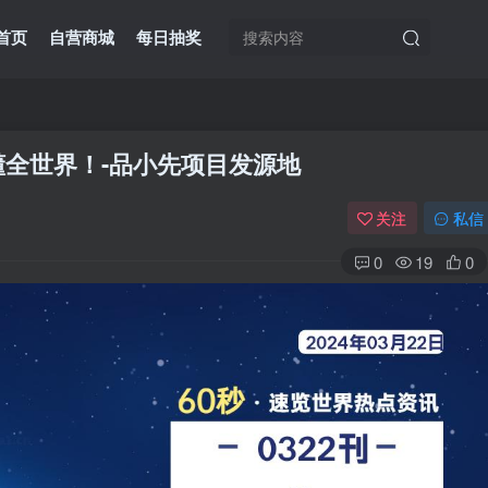
首页
自营商城
每日抽奖
读懂全世界！-品小先项目发源地
关注
私信
0
19
0