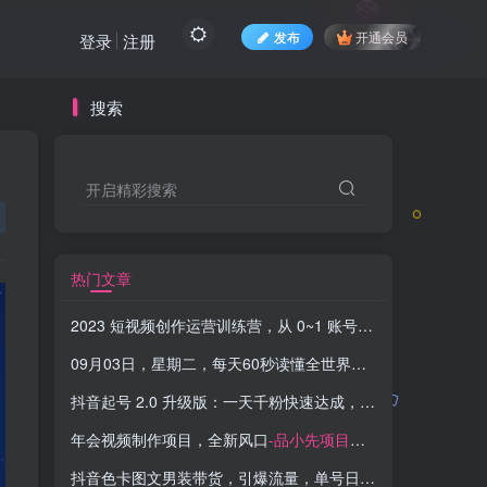
发布
开通会员
登录
注册
搜索
开启精彩搜索
热门文章
2023 短视频创作运营训练营，从 0~1 账号起步，学会底层逻辑思维、拍摄方法
09月03日，星期二，每天60秒读懂全世界！-品小先项目发源地
抖音起号 2.0 升级版：一天千粉快速达成，快速变现等你来
-
年会视频制作项目，全新风口
-品小先项目发源地
抖音色卡图文男装带货，引爆流量，单号日入500+，操作简单，可矩阵【揭秘】