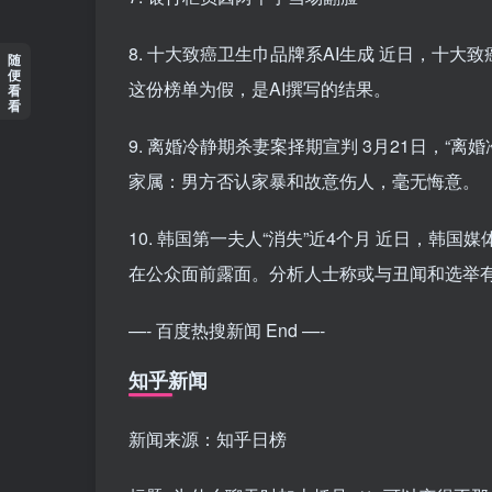
8. 十大致癌卫生巾品牌系AI生成 近日，十
随
便
这份榜单为假，是AI撰写的结果。
看
看
9. 离婚冷静期杀妻案择期宣判 3月21日，
家属：男方否认家暴和故意伤人，毫无悔意。
10. 韩国第一夫人“消失”近4个月 近日，韩
在公众面前露面。分析人士称或与丑闻和选举
—- 百度热搜新闻 End —-
知乎新闻
新闻来源：知乎日榜