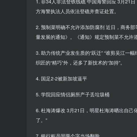
1. 菲34人非法登铁线礁 中国海警回应 3月
方海警执法人员依法登礁并查证处置。
2. 预制菜明确不允许添加防腐剂 近日，商务
量发展的通知》。《通知》规定预制菜不允许
3. 助力传统产业发生质的“跃迁” “谁剪吴江
织匠的“精巧”外，还多了新技术的“加持”。
4. 国足2-2被新加坡逼平
5. 学院回应情侣厕所产子丢垃圾桶
6. 杜海涛爆改 3月21日，明星杜海涛晒出自
了。”
7. 银行柜员因两个字当场翻脸