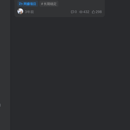
目发源地
网赚项目
# 长期稳定
网赚项
3年前
3年
0
432
298
力